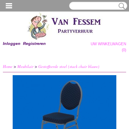
Inloggen
Registreren
UW WINKELWAGEN
Geen producten
(0)
Home
>
Meubilair
>
Gestoffeerde stoel (stack chair blauw)