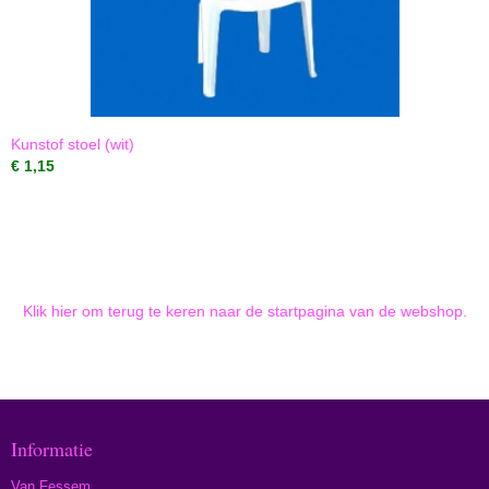
Kunstof stoel (wit)
€ 1,15
Klik hier om terug te keren naar de startpagina van de webshop.
Informatie
Van Fessem